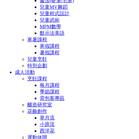
書法(硬筆/毛筆)
兒童MV舞蹈
兒童程式設計
兒童武術
MPM數學
默示法美語
寒暑課程
寒假課程
暑假課程
兒童烹飪
特別企劃
成人活動
烹飪課程
每月課程
季節課程
背包客專區
釀造研究室
花藝創作
草月流
小原流
西洋花
運動休閒