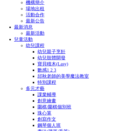
機構簡介
場地出租
活動合作
最新公告
最新消息
最新活動
兒童活動
幼兒課程
幼兒親子烹飪
幼兒肢體開發
寶貝積木(Lasy)
數感1 2 3
邱秋老師的美學魔法教室
特別課程
多元才藝
課業輔導
創意繪畫
圍棋/圍棋個別班
珠心算
創寫作文
鋼琴個人班